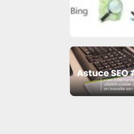
Visibilité en ligne : votre
entreprise est-elle vraimen
présente partout ?
Les 3 éléments les plus
importants d’une page web