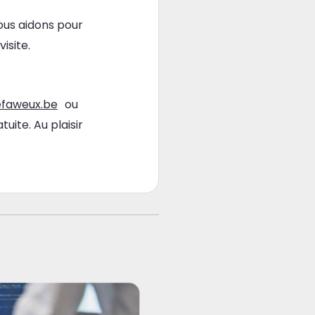
ous aidons pour
isite.
faweux.be
ou
uite. Au plaisir