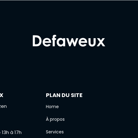
Qu’est-
site ?
X
PLAN DU SITE
zen
Home
À propos
Services
e 13h à 17h