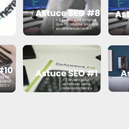
Commen
3 petites choses qu’on oublie
t
de cha
souvent en référencement
Quels sont les 3 leviers
principaux pour référencer un