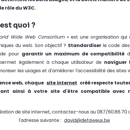
 le rôle du W3C.
est quoi ?
orld Wide Web Consortium
» est une organisation qui 
niques du web. Son objectif ?
Standardiser
le code des 
nde pour
garantir un maximum de compatibilité
de
l permet également à chaque utilisateur de
naviguer 
moniser les usages et d'améliorer l'accessibilité des sites 
gence web, chaque
site internet
créé respecte toute
ant ainsi à votre site d'être compatible avec n
éation de site internet, contactez-nous au 087/60.86.70 
l'adresse suivante :
david@defaweux.be