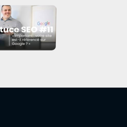
u blanc, chapeau noir ?
t savoir si une page
 bien indexée sur Google