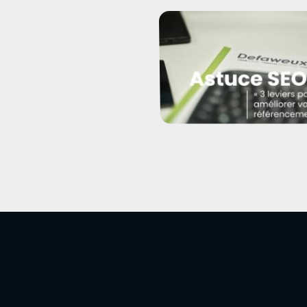
Merlin : le logiciel qui rend v
site internet enfin autono
Quels sont les 3 leviers
principaux pour référencer 
site ?