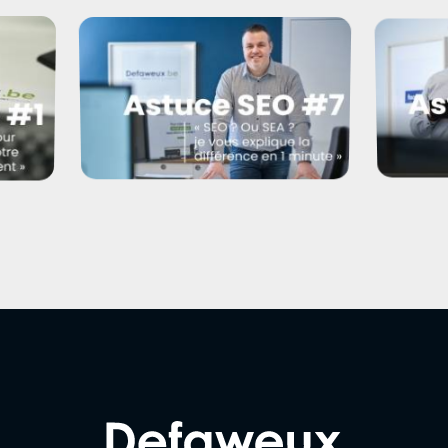
Les 3 éléments les plus
importants d’une page web
otre
Chapea
(dans l’ordre) ?
me
Commen
web est
un
?
Qu’est-ce que le SEO et le SEA ?