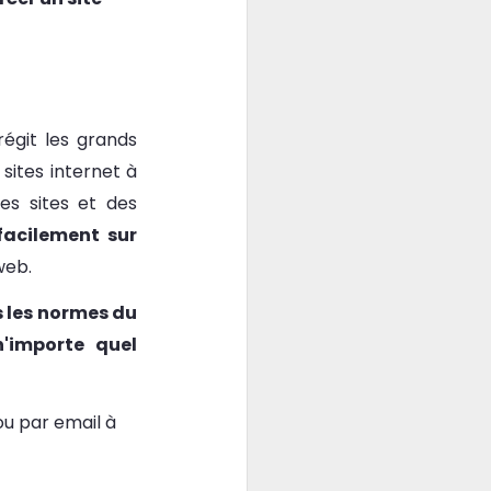
régit les grands
sites internet à
s sites et des
facilement sur
web.
s les normes du
'importe quel
ou par email à