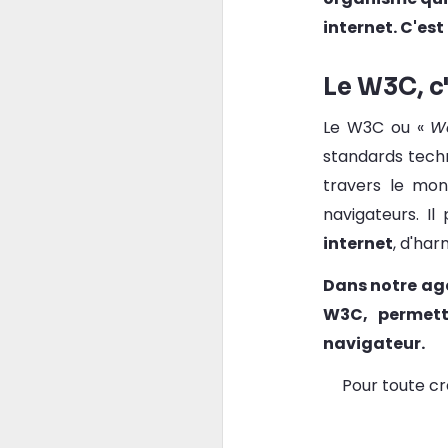
internet. C'est
Le W3C, c'
Le W3C ou «
W
standards tech
travers le mo
navigateurs. I
internet
, d'har
Dans notre a
W3C, permett
navigateur.
Pour toute cr