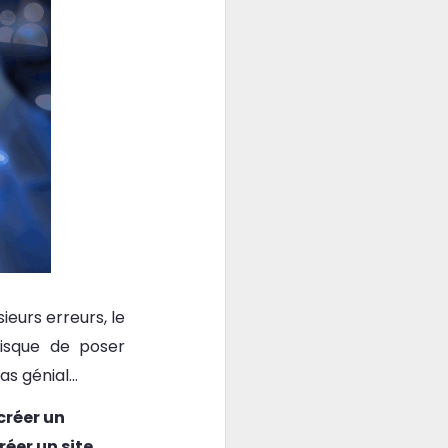
ieurs erreurs, le
risque de poser
s génial...
créer un
éer un site