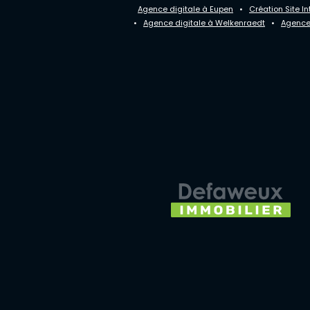
Agence digitale à Eupen
•
Création Site In
•
Agence digitale à Welkenraedt
•
Agence